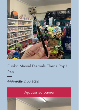
Funko Marvel Eternals Thena Pop!
Pen
Prix original
Prix promotionnel
4,99 £GB
2,50 £GB
Ajouter au panier