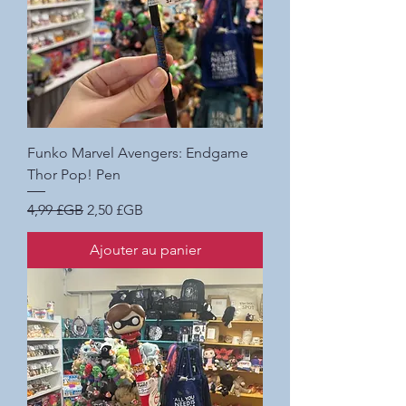
Funko Marvel Avengers: Endgame
Thor Pop! Pen
Prix original
Prix promotionnel
4,99 £GB
2,50 £GB
Ajouter au panier