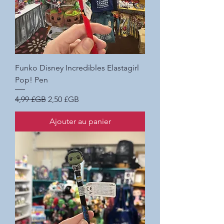
Funko Disney Incredibles Elastagirl
Pop! Pen
Prix original
Prix promotionnel
4,99 £GB
2,50 £GB
Ajouter au panier