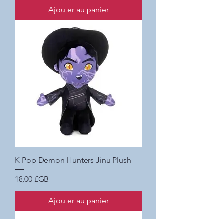
Ajouter au panier
K-Pop Demon Hunters Jinu Plush
Prix
18,00 £GB
Ajouter au panier