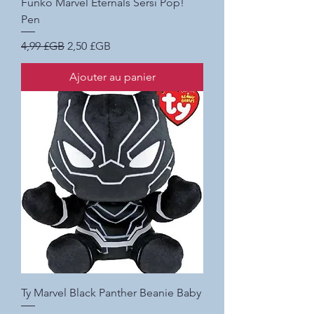
Funko Marvel Eternals Sersi Pop!
Pen
Prix original
Prix promotionnel
4,99 £GB
2,50 £GB
Ajouter au panier
Ty Marvel Black Panther Beanie Baby