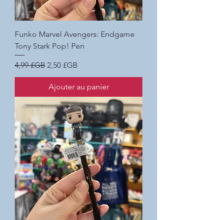
Funko Marvel Avengers: Endgame
Tony Stark Pop! Pen
Prix original
Prix promotionnel
4,99 £GB
2,50 £GB
Ajouter au panier