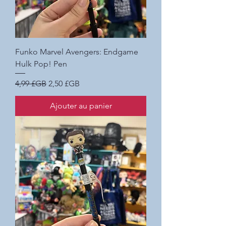
Funko Marvel Avengers: Endgame
Hulk Pop! Pen
Prix original
Prix promotionnel
4,99 £GB
2,50 £GB
Ajouter au panier