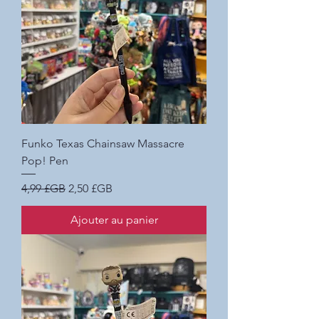
Funko Texas Chainsaw Massacre
Pop! Pen
Prix original
Prix promotionnel
4,99 £GB
2,50 £GB
Ajouter au panier