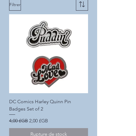
Filtrer
DC Comics Harley Quinn Pin
Badges Set of 2
Prix original
Prix promotionnel
4,00 £GB
2,00 £GB
Rupture de stock