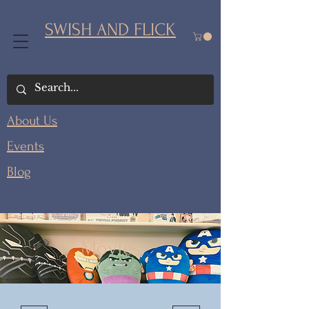
SWISH AND FLICK
About Us
Events
Blog
Movies