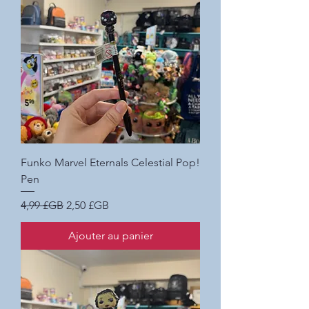
Funko Marvel Eternals Celestial Pop!
Pen
Prix original
Prix promotionnel
4,99 £GB
2,50 £GB
Ajouter au panier